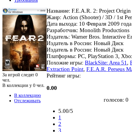
Требования
Название: F.E.A.R. 2: Project Origin
Жанр: Action (Shooter) / 3D / 1st Pe
Дата выхода: 10 Февраля 2009 года
Разработчик: Monolith Productions
Издатель: Warner Bros. Interactive E
Издатель в России: Новый Диск
Издатель в России: Новый Диск
Платформы: PC, PlayStation 3, Xbo
Похожие игры:
BlackSite: Area 51
,
Extraction Point
,
F.E.A.R. Perseus M
За игрой следят
0
Рейтинг игры:
чел.
В коллекции у
0
чел.
0.00
В коллекцию
голосов:
0
Отслеживать
5.00/5
1
2
3