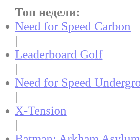
Топ недели:
Need for Speed Carbon
|
Leaderboard Golf
|
Need for Speed Undergr
|
X-Tension
|
Batman: Arkham Asylum