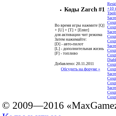
Resid
Коды Zarch #1
+10 
Трей
Sacr
Сохр
Во время игры нажмите [Q]
Сохр
+ [U] + [T] + [Enter]
Sacr
для активации чит режима
Сохр
Затем нажимайте:
Сохр
[D] - авто-пилот
Sacr
[L] - дополнительная жизнь
Сохр
[F] - топливо
Сохр
Diab
Добавлено: 20.11.2011
Сохр
Обсудить на форуме »
Сохр
Sacr
Сохр
Сохр
Sacr
Сохр
Сохр
© 2009—2016 «MaxGamez