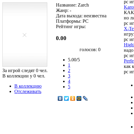
pc и
Название: Zarch
Karo
Жанр: -
КАК 
Дата выхода: неизвестна
но л
Платформы: PC
pc и
Рейтинг игры:
X-Te
игру
0.00
pc и
HighS
голосов:
0
надо
pc и
5.00/5
Perfe
1
как 
За игрой следят
0
чел.
2
pc и
В коллекции у
0
чел.
3
4
В коллекцию
5
Отслеживать