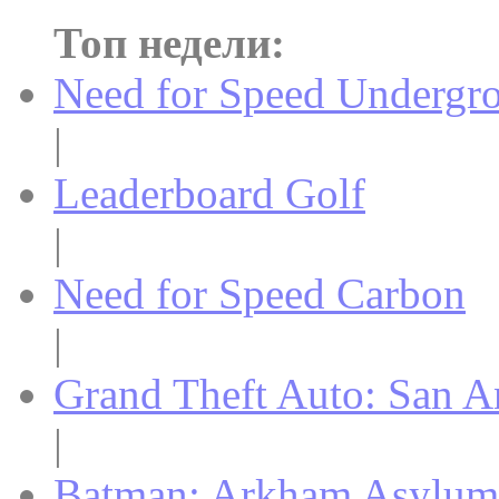
Топ недели:
Need for Speed Undergr
|
Leaderboard Golf
|
Need for Speed Carbon
|
Grand Theft Auto: San A
|
Batman: Arkham Asylum