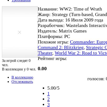
Требования
Название: WW2: Time of Wrath
Жанр: Strategy (Turn-based, Grand 
Дата выхода: 16 Июля 2009 года
Разработчик: Wastelands Interacti
Издатель: Matrix Games
Платформы: PC
Похожие игры:
Commander: Europ
Command 2: Blitzkrieg
,
Strategic
Theater
,
World War 2: Road to Vict
Рейтинг игры:
За игрой следят
0
чел.
0.00
В коллекции у
0
чел.
В коллекцию
голосов:
Отслеживать
5.00/5
1
2
3