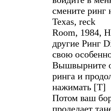
смените ринг 
Texas, reck
Room, 1984, H
другие Ринг D
свою особенн
Вышвырните о
ринга и продо
нажимать [T]
Потом ваш бо
проделает та