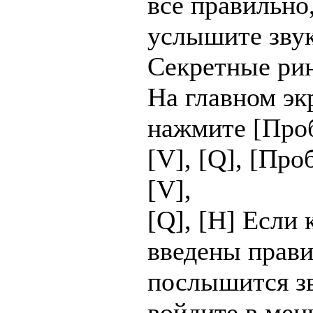
все правильно,
услышите зву
Секретные ри
На главном эк
нажмите [Проб
[V], [Q], [Проб
[V],
[Q], [H] Если 
введены прави
послышится з
войдите в мен