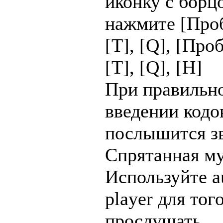
иконку с борц
нажмите [Проб
[T], [Q], [Проб
[T], [Q], [H]
При правильн
введении кодо
послышится з
Спрятанная му
Используйте a
player для тог
прослушать