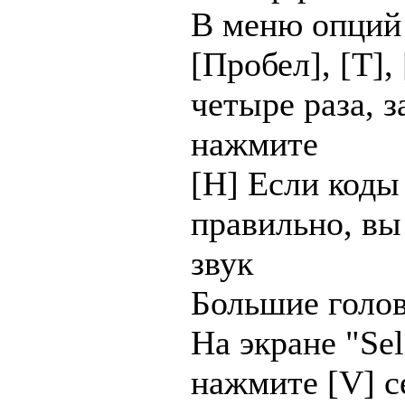
В меню опций
[Пробел], [T], 
четыре раза, з
нажмите
[H] Если коды
правильно, в
звук
Большие голо
На экране "Se
нажмите [V] с