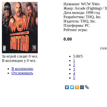
Название: WCW Nitro
Жанр: Arcade (Fighting) / 
Дата выхода: 1998 год
Разработчик: THQ, Inc.
Издатель: THQ, Inc.
Платформы: PC
Рейтинг игры:
0.00
гол
За игрой следят
0
чел.
5.00/5
В коллекции у
0
чел.
1
2
В коллекцию
3
Отслеживать
4
5