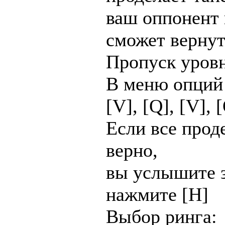
ваш оппонент 
сможет вернут
Пропуск уровн
В меню опций
[V], [Q], [V], 
Если все прод
верно,
вы услышите з
нажмите [H]
Выбор ринга: