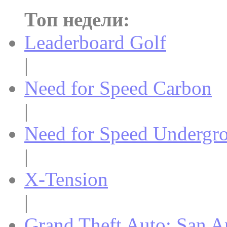
Топ недели:
Leaderboard Golf
|
Need for Speed Carbon
|
Need for Speed Undergr
|
X-Tension
|
Grand Theft Auto: San A