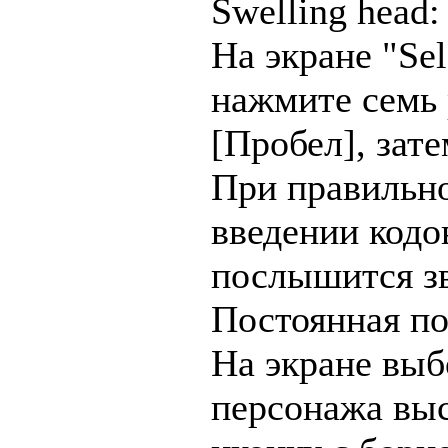
Swelling head:
На экране "Se
нажмите семь 
[Пробел], зате
При правильн
введении кодо
послышится з
Постоянная по
На экране выб
персонажа вы