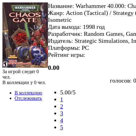
Название: Warhammer 40.000: Cha
Жанр: Action (Tactical) / Strategy 
Isometric
Дата выхода: 1998 год
Разработчик: Random Games, Ga
Издатель: Strategic Simulations, In
Платформы: PC
Рейтинг игры:
0.00
За игрой следят
0
чел.
голосов:
В коллекции у
0
чел.
5.00/5
В коллекцию
Отслеживать
1
2
3
4
5