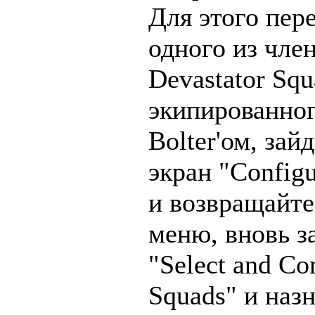
Для этого пер
одного из чле
Devastator Squ
экипированног
Bolter'ом, зай
экран "Config
и возвращайте
меню, вновь з
"Select and Co
Squads" и наз