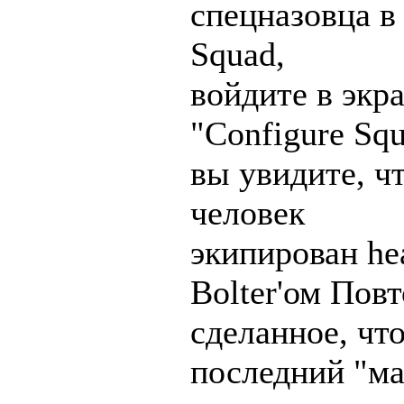
спецназовца в 
Squad,
войдите в экр
"Configure Sq
вы увидите, чт
человек
экипирован he
Bolter'ом Пов
сделанное, чт
последний "м