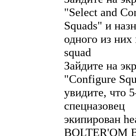
"Select and Co
Squads" и наз
одного из них 
squad
Зайдите на эк
"Configure Sq
увидите, что 5
спецназовец
экипирован he
BOLTER'ОМ В