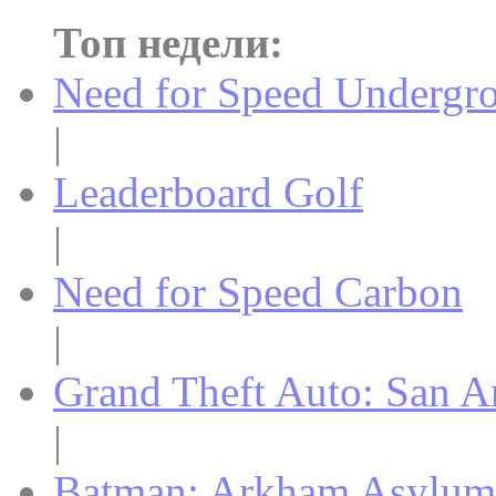
Топ недели:
Need for Speed Undergr
|
Leaderboard Golf
|
Need for Speed Carbon
|
Grand Theft Auto: San A
|
Batman: Arkham Asylum