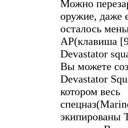
Можно переза
оружие, даже 
осталось мень
AP(клавиша [9
Devastator squ
Вы можете соз
Devastator Squ
котором весь
спецназ(Marin
экипирован