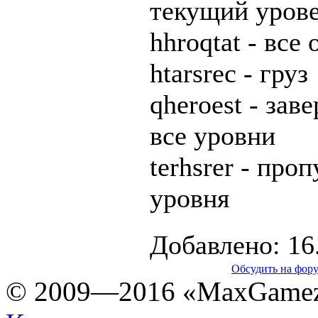
текущий уров
hhroqtat - все
htarsrec - груз
qheroest - зав
все уровни
terhsrer - проп
уровня
Добавлено: 16
Обсудить на фору
© 2009—2016 «MaxGamez