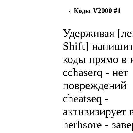
Коды V2000 #1
Удерживая [л
Shift] напишит
коды прямо в 
cchaserq - нет
повреждений
cheatseq -
активизирует 
herhsore - зав