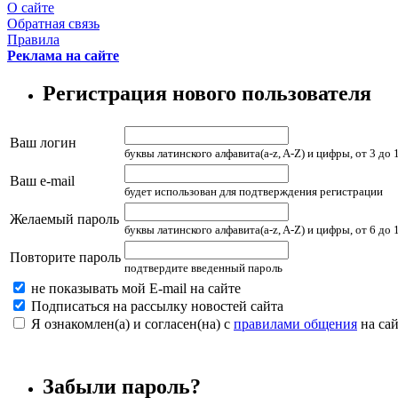
О сайте
Обратная связь
Правила
Реклама на сайте
Регистрация нового пользователя
Ваш логин
буквы латинского алфавита(a-z, A-Z) и цифры, от 3 до
Ваш e-mail
будет использован для подтверждения регистрации
Желаемый пароль
буквы латинского алфавита(a-z, A-Z) и цифры, от 6 до
Повторите пароль
подтвердите введенный пароль
не показывать мой E-mail на сайте
Подписаться на рассылку новостей сайта
Я ознакомлен(а) и согласен(на) с
правилами общения
на сай
Забыли пароль?