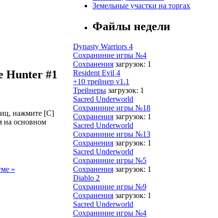
Земельные участки на торгах
Файлы недели
Dynasty Warriors 4
Сохраниние игры №4
Сохранения
загрузок: 1
 Hunter #1
Resident Evil 4
+10 трейнер v1.1
Трейнеры
загрузок: 1
Sacred Underworld
Сохраниние игры №18
тиц, нажмите [C]
Сохранения
загрузок: 1
м на основном
Sacred Underworld
Сохраниние игры №13
Сохранения
загрузок: 1
Sacred Underworld
Сохраниние игры №5
уме »
Сохранения
загрузок: 1
Diablo 2
Сохраниние игры №9
Сохранения
загрузок: 1
Sacred Underworld
Сохраниние игры №4