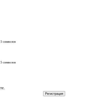
 15 символов
 15 символов
те.