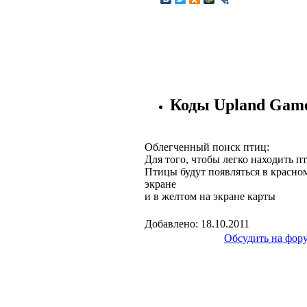
Коды Upland Game
Облегченный поиск птиц:
Для того, чтобы легко находить п
Птицы будут появляться в красно
экране
и в желтом на экране карты
Добавлено: 18.10.2011
Обсудить на фор