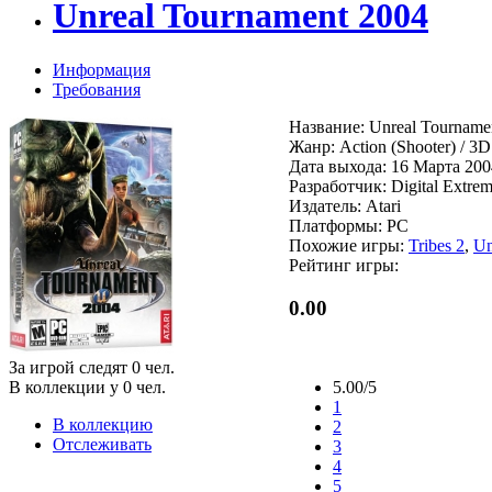
Unreal Tournament 2004
Информация
Требования
Название: Unreal Tourname
Жанр: Action (Shooter) / 3D 
Дата выхода: 16 Марта 200
Разработчик: Digital Extre
Издатель: Atari
Платформы: PC
Похожие игры:
Tribes 2
,
Un
Рейтинг игры:
0.00
За игрой следят
0
чел.
В коллекции у
0
чел.
5.00/5
1
В коллекцию
2
Отслеживать
3
4
5