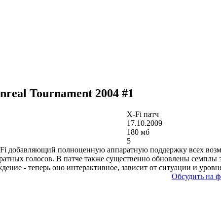
nreal Tournament 2004 #1
X-Fi патч
17.10.2009
180 мб
5
 X-Fi добавляющий полноценную аппаратную поддержку всех воз
аратных голосов. В патче также существенно обновлены семплы з
ение - теперь оно интерактивное, зависит от ситуации и уровня
Обсудить на ф