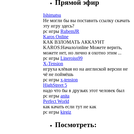
Прямой эфир
Ishimatsu
Не могли бы вы поставить ссылку скачать
эту игру здесь?
pc игры
RubemJR
Karos Online
КАК ВЗЛОМАТЬ АККАУНТ
KAROS:Начало/online Можете верить,
можете нет, но лично я охотно этим ...
pc игры
Lineroiss99
X-Tension
игруха клёвая но на англиской версии не
чё не поймёшь
pc игры
x-tension
HighStreet 5
надо что бы в друзьях этот человек был
pc игры
anita
Perfect World
как качать если тут не как
pc игры
kirgiz
Посмотреть: