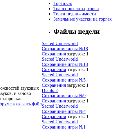
Торги.Go
Транспорт лоты, торги
Торги недвижимости
Земельные участки на торгах
Файлы недели
Sacred Underworld
Сохраниние игры №18
Сохранения
загрузок: 1
Sacred Underworld
Сохраниние игры №13
Сохранения
загрузок: 1
Sacred Underworld
Сохраниние игры №5
Сохранения
загрузок: 1
можностей звуковых
Diablo 2
вуков, и заново
Сохраниние игры №9
 здоровья.
Сохранения
загрузок: 1
оруме »
скачать файл
Sacred Underworld
Сохраниние игры №4
Сохранения
загрузок: 1
Sacred Underworld
Сохраниние игры №1