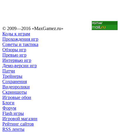
© 2009—2016 «MaxGamez.ru»
Коды к играм
Прохождения игр
Советы и тактика
Обзоры игр
Превью игр
Интервью игр
Демо-версии игр
Патчи
Трейнеры
Сохранения
Видеоролики
Скриншоты
Игровые обои
Блоги
Форум
Flash игры
Игровой магазин
Рейтинг сайтов
RSS ленты