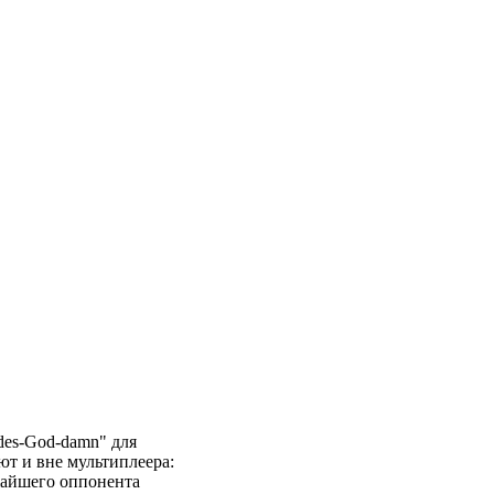
odes-God-damn" для
ют и вне мультиплеера:
лижайшего оппонента