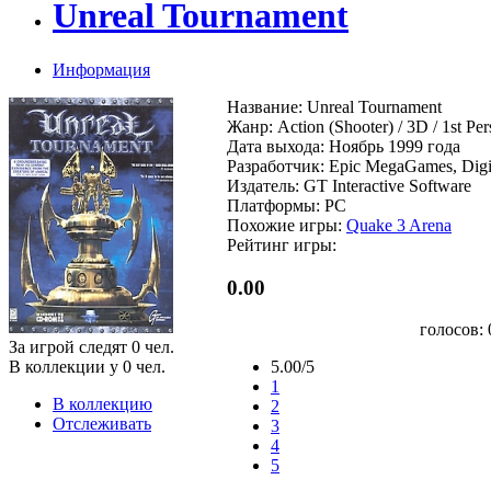
Unreal Tournament
Информация
Название: Unreal Tournament
Жанр: Action (Shooter) / 3D / 1st Pe
Дата выхода: Ноябрь 1999 года
Разработчик: Epic MegaGames, Digi
Издатель: GT Interactive Software
Платформы: PC
Похожие игры:
Quake 3 Arena
Рейтинг игры:
0.00
голосов:
За игрой следят
0
чел.
В коллекции у
0
чел.
5.00/5
1
В коллекцию
2
Отслеживать
3
4
5