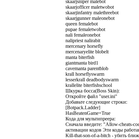
skaarjsniper malebot
skaarjofficer maletwobot
skaarjinfantry malethreebot
skaarjgunner maleonebot
queen femalebot
pupae femaletwobot
nali femaleonebot
nalipriest nalirabit
mercenary horsefly
mercenaryelite blobelt
manta biterfish
giantmanta bird1
cavemanta parentblob
krall horseflyswarm
lesserkrall deadbodyswarm
krallelite biterfishschool
Шкурка босса(Boss Skin):
Откройте файл "user.ini"
Добавьте следующие строки:
[Botpack.Ladder]
HasBeatenGame=True
Кода для мультипреера:
Сначала введите: "Allow-cheats-c
активации кодов Эти коды работа
Kill-that-son-of-a-bitch - убить б