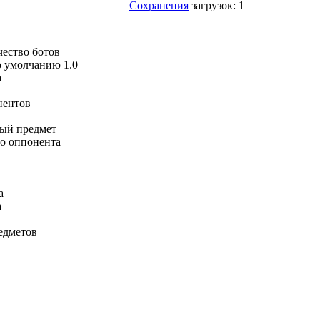
Сохранения
загрузок: 1
чество ботов
о умолчанию 1.0
а
онентов
ный предмет
го оппонента
а
а
едметов