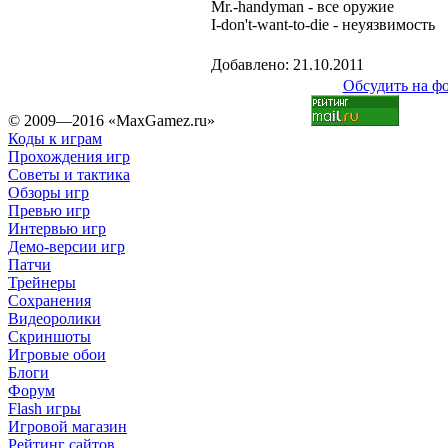
Mr.-handyman - все оружие
I-don't-want-to-die - неуязвимость
Добавлено: 21.10.2011
Обсудить на ф
© 2009—2016 «MaxGamez.ru»
Коды к играм
Прохождения игр
Советы и тактика
Обзоры игр
Превью игр
Интервью игр
Демо-версии игр
Патчи
Трейнеры
Сохранения
Видеоролики
Скриншоты
Игровые обои
Блоги
Форум
Flash игры
Игровой магазин
Рейтинг сайтов