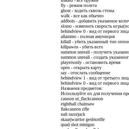
loaded - все оружие
fly - режим полета
ghost - ходить сквозь стены
walk - все как обычно
addbots - добавить указанное коли
slomo - изменить скорость игры(п
behindview 0 - вид от первого лиц
allammo - полная амуниция
killall - убить указанный тип опп
killpawns - убить всех
summon unreali - получить указан
summon unreali - создать указанно
playersonly - остановить время
open - открыть карту
say - отослать сообщение
behindview 1 - вид от третьего лиц
behindview 0 - вид от первого лиц
Названия предметов:
Используйте их для получения пр
cannon ut_flackcannon
eightball chainsaw
flakcannon rifle
nali razorjack
skaarjwarrior gesbiorifle
quad shot minigun