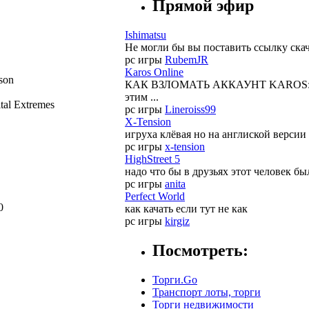
Прямой эфир
Ishimatsu
Не могли бы вы поставить ссылку скач
pc игры
RubemJR
Karos Online
rson
КАК ВЗЛОМАТЬ АККАУНТ KAROS:Начало
этим ...
tal Extremes
pc игры
Lineroiss99
X-Tension
игруха клёвая но на англиской версии
pc игры
x-tension
HighStreet 5
надо что бы в друзьях этот человек бы
pc игры
anita
Perfect World
0
как качать если тут не как
pc игры
kirgiz
Посмотреть:
Торги.Go
Транспорт лоты, торги
Торги недвижимости