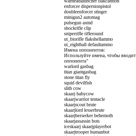
warheadlauncher flakcannon
enforcer dispersionpistol
doubleenforcer stinger
minigun2 automag
pulsegun asmd
shockrifle clip
sniperrifle rifleround
ut_biorifle flakshellammo
ut_eightball defaultammo
Имена оппонентов:
Используйте имена, чтобы вводит
оппонента"
warlord gasbag
titan giantgasbag
stone titan fly
squid devilfish
slith cow
skaarj babycow
skaarjwarrior tentacle
skaarjscout brute
skaarjlord lesserbrute
skaarjberserker behemoth
skaarjassassin bots
iceskaarj skaarjplayerbot
skaarjtrooper humanbot