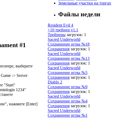
Земельные участки на торгах
Файлы недели
Resident Evil 4
+10 трейнер v1.1
Трейнеры
загрузок: 1
Sacred Underworld
nament #1
Сохраниние игры №18
Сохранения
загрузок: 1
Sacred Underworld
Сохраниние игры №13
Сохранения
загрузок: 1
иплеере, выберите
Sacred Underworld
Сохраниние игры №5
r Game -> Server
Сохранения
загрузок: 1
Diablo 2
е "Start"
Сохраниние игры №9
minlogin 1234"
Сохранения
загрузок: 1
станете
Sacred Underworld
Сохраниние игры №4
ne", нажмите [Enter]
Сохранения
загрузок: 1
Sacred Underworld
Сохраниние игры №1