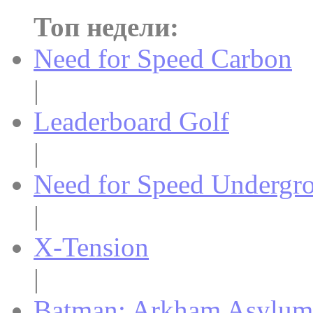
Топ недели:
Need for Speed Carbon
|
Leaderboard Golf
|
Need for Speed Undergr
|
X-Tension
|
Batman: Arkham Asylum