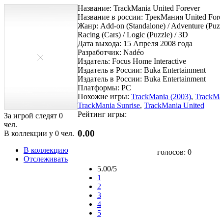
Название: TrackMania United Forever
Название в россии: ТрекМания United For
Жанр: Add-on (Standalone) / Adventure (Puzz
Racing (Cars) / Logic (Puzzle) / 3D
Дата выхода: 15 Апреля 2008 года
Разработчик: Nadéo
Издатель: Focus Home Interactive
Издатель в России: Buka Entertainment
Издатель в России: Buka Entertainment
Платформы: PC
Похожие игры:
TrackMania (2003)
,
TrackMa
TrackMania Sunrise
,
TrackMania United
Рейтинг игры:
За игрой следят
0
чел.
0.00
В коллекции у
0
чел.
В коллекцию
голосов:
0
Отслеживать
5.00/5
1
2
3
4
5