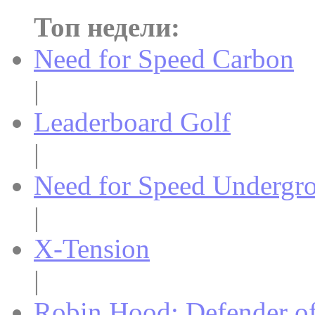
Топ недели:
Need for Speed Carbon
|
Leaderboard Golf
|
Need for Speed Undergr
|
X-Tension
|
Robin Hood: Defender o