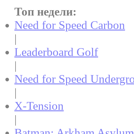
Топ недели:
Need for Speed Carbon
|
Leaderboard Golf
|
Need for Speed Undergr
|
X-Tension
|
Batman: Arkham Asylum