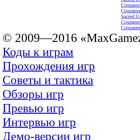
Сохрани
Сохране
Sacred U
Сохрани
Сохране
© 2009—2016 «MaxGamez
Коды к играм
Прохождения игр
Советы и тактика
Обзоры игр
Превью игр
Интервью игр
Демо-версии игр