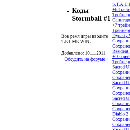
S.T.A.L.
Коды
+6 Трейн
Трейнер
Stormball #1
Санитары
+7 трейн
Трейнер
Dynasty 
Вов ремя игры вводите
Сохрани
'LET ME WIN'.
Сохране
Resident 
Добавлено: 10.11.2011
+10 трей
Обсудить на форуме »
Трейнер
Sacred U
Сохрани
Сохране
Sacred U
Сохрани
Сохране
Sacred U
Сохрани
Сохране
Diablo 2
Сохрани
Сохране
Sacred U