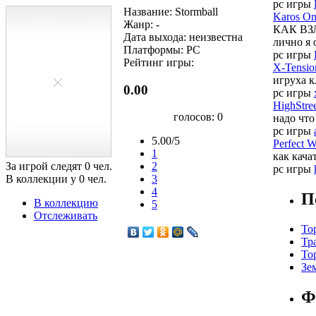
pc игры
Название: Stormball
Karos On
Жанр: -
КАК ВЗЛ
Дата выхода: неизвестна
лично я 
Платформы: PC
pc игры
Рейтинг игры:
X-Tensio
игруха к
0.00
pc игры
HighStree
голосов:
0
надо что
pc игры
5.00/5
Perfect W
1
как кача
За игрой следят
0
чел.
2
pc игры
В коллекции у
0
чел.
3
4
П
В коллекцию
5
Отслеживать
То
Тр
То
Зе
Ф