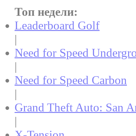
Топ недели:
Leaderboard Golf
|
Need for Speed Undergr
|
Need for Speed Carbon
|
Grand Theft Auto: San A
|
X-Tension