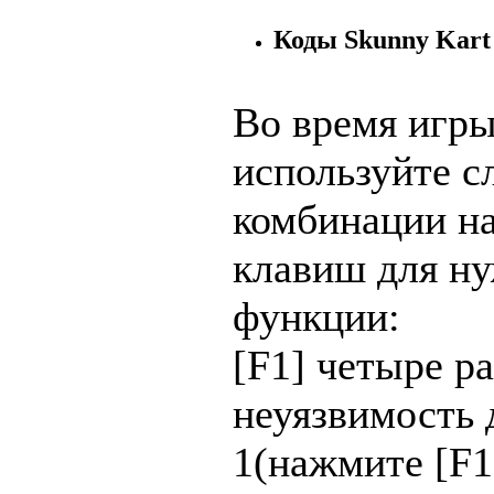
Коды Skunny Kart
Во время игр
используйте 
комбинации н
клавиш для н
функции:
[F1] четыре ра
неуязвимость 
1(нажмите [F1