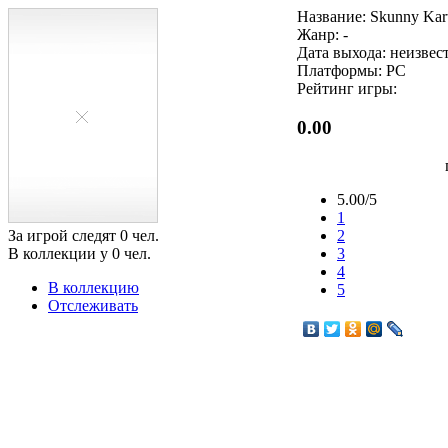
Название: Skunny Kar
Жанр: -
Дата выхода: неизвес
Платформы: PC
Рейтинг игры:
0.00
5.00/5
1
За игрой следят
0
чел.
2
В коллекции у
0
чел.
3
4
В коллекцию
5
Отслеживать