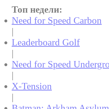
Топ недели:
Need for Speed Carbon
|
Leaderboard Golf
|
Need for Speed Undergr
|
X-Tension
|
Batman: Arkham Asylum