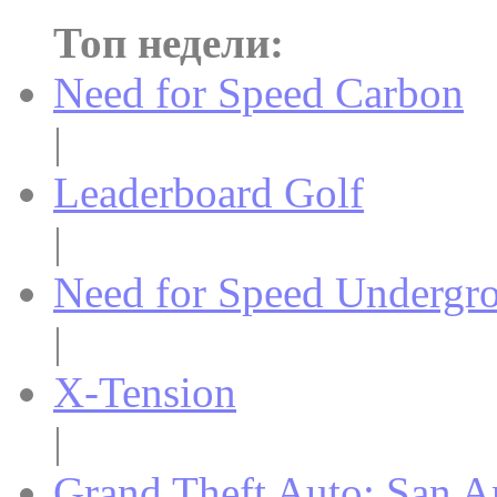
Топ недели:
Need for Speed Carbon
|
Leaderboard Golf
|
Need for Speed Undergr
|
X-Tension
|
Grand Theft Auto: San A