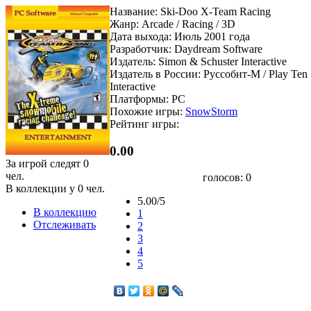
Название: Ski-Doo X-Team Racing
Жанр: Arcade / Racing / 3D
Дата выхода: Июль 2001 года
Разработчик: Daydream Software
Издатель: Simon & Schuster Interactive
Издатель в России: Руссобит-М / Play Ten
Interactive
Платформы: PC
Похожие игры:
SnowStorm
Рейтинг игры:
0.00
За игрой следят
0
чел.
голосов:
0
В коллекции у
0
чел.
5.00/5
В коллекцию
1
Отслеживать
2
3
4
5