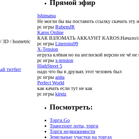
Прямой эфир
Ishimatsu
Не могли бы вы поставить ссылку скачать эту и
pc игры
RubemJR
Karos Online
КАК ВЗЛОМАТЬ АККАУНТ KAROS:Начало/online 
 3D / Isometric
pc игры
Lineroiss99
X-Tension
игруха клёвая но на англиской версии не чё н
pc игры
x-tension
HighStreet 5
ый титбит
надо что бы в друзьях этот человек был
pc игры
anita
Perfect World
как качать если тут не как
pc игры
kirgiz
Посмотреть:
Торги.Go
Транспорт лоты, торги
Торги недвижимости
Земельные участки на торгах