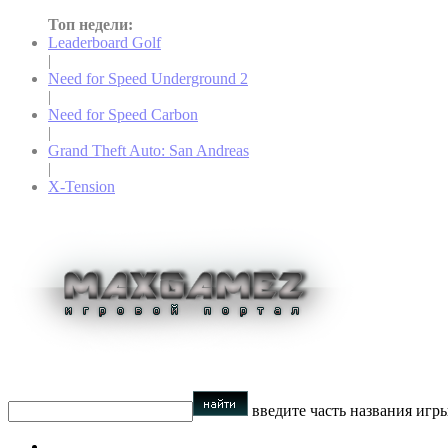
Топ недели:
Leaderboard Golf
|
Need for Speed Underground 2
|
Need for Speed Carbon
|
Grand Theft Auto: San Andreas
|
X-Tension
введите часть названия игр