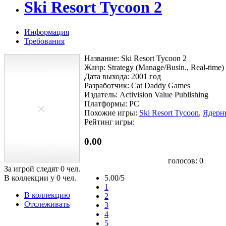
Ski Resort Tycoon 2
Информация
Требования
Название: Ski Resort Tycoon 2
Жанр: Strategy (Manage/Busin., Real-time) /
Дата выхода: 2001 год
Разработчик: Cat Daddy Games
Издатель: Activision Value Publishing
Платформы: PC
Похожие игры:
Ski Resort Tycoon
,
Ядерн
Рейтинг игры:
0.00
голосов:
0
За игрой следят
0
чел.
В коллекции у
0
чел.
5.00/5
1
В коллекцию
2
Отслеживать
3
4
5