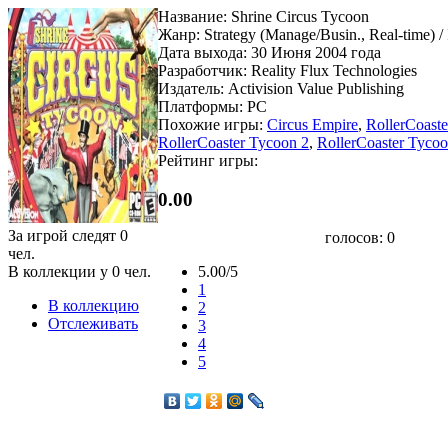
Название: Shrine Circus Tycoon
Жанр: Strategy (Manage/Busin., Real-time) / 
Дата выхода: 30 Июня 2004 года
Разработчик: Reality Flux Technologies
Издатель: Activision Value Publishing
Платформы: PC
Похожие игры:
Circus Empire
,
RollerCoast
RollerCoaster Tycoon 2
,
RollerCoaster Tycoo
Рейтинг игры:
0.00
За игрой следят
0
голосов:
0
чел.
В коллекции у
0
чел.
5.00/5
1
В коллекцию
2
Отслеживать
3
4
5