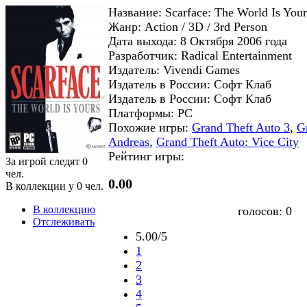
Название: Scarface: The World Is Your
Жанр: Action / 3D / 3rd Person
Дата выхода: 8 Октября 2006 года
Разработчик: Radical Entertainment
Издатель: Vivendi Games
Издатель в России: Софт Клаб
Издатель в России: Софт Клаб
Платформы: PC
Похожие игры:
Grand Theft Auto 3
,
G
Andreas
,
Grand Theft Auto: Vice City
Рейтинг игры:
За игрой следят
0
чел.
0.00
В коллекции у
0
чел.
В коллекцию
голосов:
0
Отслеживать
5.00/5
1
2
3
4