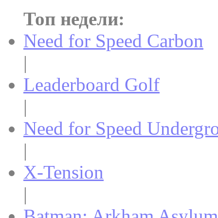
Топ недели:
Need for Speed Carbon
|
Leaderboard Golf
|
Need for Speed Undergr
|
X-Tension
|
Batman: Arkham Asylum