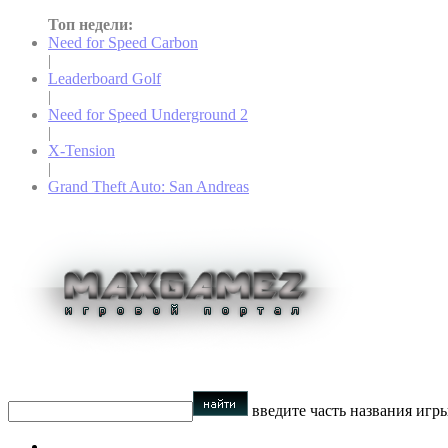
Топ недели:
Need for Speed Carbon
|
Leaderboard Golf
|
Need for Speed Underground 2
|
X-Tension
|
Grand Theft Auto: San Andreas
введите часть названия игр