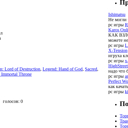
Пр
Ishimatsu
Не могли 
pc игры
R
Karos Onl
ел
КАК ВЗЛО
n
можете нет
pc игры
L
X-Tension
игруха кл
pc игры
x
HighStreet
n: Lord of Destruction
,
Legend: Hand of God
,
Sacred
,
надо что 
: Immortal Throne
pc игры
a
Perfect Wo
как качать
pc игры
k
голосов:
0
По
Тор
Тра
Тор