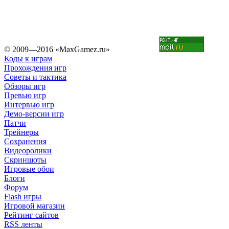
© 2009—2016 «MaxGamez.ru»
Коды к играм
Прохождения игр
Советы и тактика
Обзоры игр
Превью игр
Интервью игр
Демо-версии игр
Патчи
Трейнеры
Сохранения
Видеоролики
Скриншоты
Игровые обои
Блоги
Форум
Flash игры
Игровой магазин
Рейтинг сайтов
RSS ленты