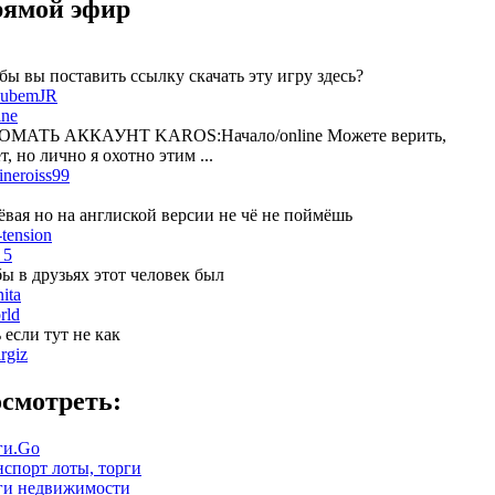
ямой эфир
бы вы поставить ссылку скачать эту игру здесь?
ubemJR
ine
МАТЬ АККАУНТ KAROS:Начало/online Можете верить,
, но лично я охотно этим ...
ineroiss99
ёвая но на англиской версии не чё не поймёшь
-tension
 5
бы в друзьях этот человек был
nita
rld
 если тут не как
irgiz
смотреть:
ги.Go
нспорт лоты, торги
ги недвижимости