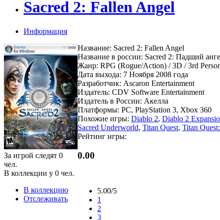
Sacred 2: Fallen Angel
Информация
Название: Sacred 2: Fallen Angel
Название в россии: Sacred 2: Падший анг
Жанр: RPG (Rogue/Action) / 3D / 3rd Perso
Дата выхода: 7 Ноября 2008 года
Разработчик: Ascaron Entertainment
Издатель: CDV Software Entertainment
Издатель в России: Акелла
Платформы: PC, PlayStation 3, Xbox 360
Похожие игры:
Diablo 2
,
Diablo 2 Expansio
Sacred Underworld
,
Titan Quest
,
Titan Quest
Рейтинг игры:
0.00
За игрой следят
0
чел.
В коллекции у
0
чел.
В коллекцию
5.00/5
Отслеживать
1
2
3