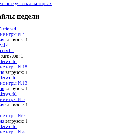
ельные участки на торгах
йлы недели
rriors 4
ие игры №4
ия
загрузок: 1
vil 4
ер v1.1
загрузок: 1
derworld
ие игры №18
ия
загрузок: 1
derworld
ие игры №13
ия
загрузок: 1
derworld
ие игры №5
ия
загрузок: 1
ие игры №9
ия
загрузок: 1
derworld
ие игры №4