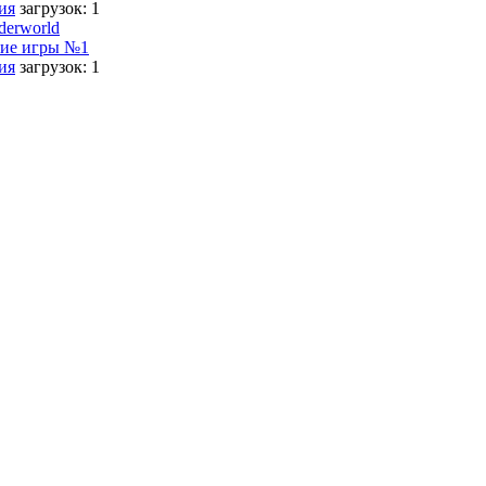
ия
загрузок: 1
derworld
ие игры №1
ия
загрузок: 1