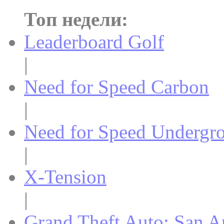
Топ недели:
Leaderboard Golf
|
Need for Speed Carbon
|
Need for Speed Undergr
|
X-Tension
|
Grand Theft Auto: San A