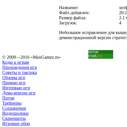
Название:
хот
Файл добавлен:
20.
Размер файла:
2.1 
Загрузок:
4
Небольшое исправление для выше
демонстрационной версии стратегии
© 2009—2016 «MaxGamez.ru»
Коды к играм
Прохождения игр
Советы и тактика
Обзоры игр
Превью игр
Интервью игр
Демо-версии игр
Патчи
Трейнеры
Сохранения
Видеоролики
Скриншоты
Игровые обои