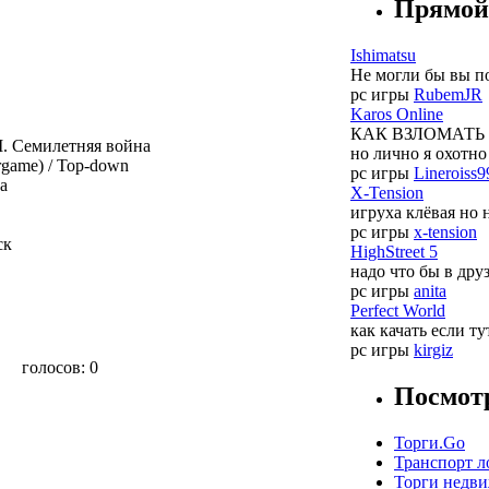
Прямой
Ishimatsu
Не могли бы вы по
pc игры
RubemJR
Karos Online
КАК ВЗЛОМАТЬ АК
I. Семилетняя война
но лично я охотно 
rgame) / Top-down
pc игры
Lineroiss9
а
X-Tension
игруха клёвая но 
pc игры
x-tension
ск
HighStreet 5
надо что бы в дру
pc игры
anita
Perfect World
как качать если ту
pc игры
kirgiz
голосов:
0
Посмот
Торги.Go
Транспорт л
Торги недв