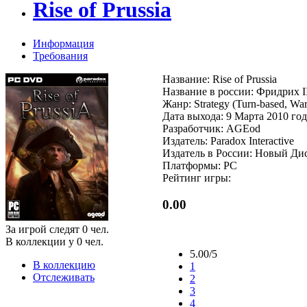
Rise of Prussia
Информация
Требования
Название: Rise of Prussia
Название в россии: Фридрих I
Жанр: Strategy (Turn-based, Wa
Дата выхода: 9 Марта 2010 год
Разработчик: AGEod
Издатель: Paradox Interactive
Издатель в России: Новый Ди
Платформы: PC
Рейтинг игры:
0.00
За игрой следят
0
чел.
В коллекции у
0
чел.
5.00/5
В коллекцию
1
Отслеживать
2
3
4