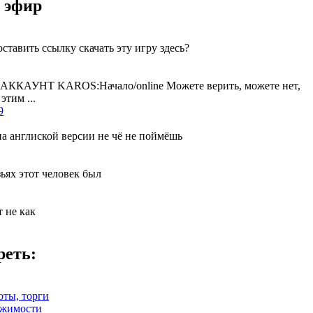
 эфир
ставить ссылку скачать эту игру здесь?
КАУНТ KAROS:Начало/online Можете верить, можете нет,
этим ...
9
на англиской версии не чё не поймёшь
зьях этот человек был
т не как
реть:
оты, торги
ижимости