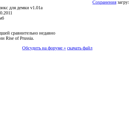
Сохранения
загру
фикс для демки v1.01a
10.2011
мб
дшей сравнительно недавно
 Rise of Prussia.
Обсудить на форуме »
скачать файл