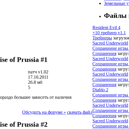
Земельные у
Файлы 
Resident Evil 4
+10 трейнер v1.1
Трейнеры
загрузок
Sacred Underworld
Сохраниние игры
Сохранения
загру
e of Prussia #1
Sacred Underworld
Сохраниние игры
Сохранения
загру
патч v1.02
Sacred Underworld
17.10.2011
Сохраниние игры
26.8 мб
Сохранения
загру
5
Diablo 2
Сохраниние игры
ораздо большее зависеть от наличия
Сохранения
загру
Sacred Underworld
Сохраниние игры
Обсудить на форуме »
скачать файл
Сохранения
загру
Sacred Underworld
e of Prussia #2
Сохраниние игры