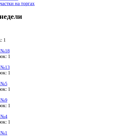
частки на торгах
недели
: 1
 №18
зок: 1
 №13
зок: 1
 №5
зок: 1
 №9
зок: 1
 №4
зок: 1
 №1