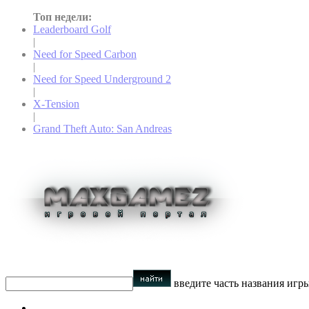
Топ недели:
Leaderboard Golf
|
Need for Speed Carbon
|
Need for Speed Underground 2
|
X-Tension
|
Grand Theft Auto: San Andreas
введите часть названия игр