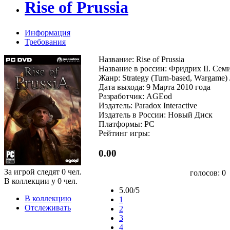
Rise of Prussia
Информация
Требования
Название: Rise of Prussia
Название в россии: Фридрих II. Сем
Жанр: Strategy (Turn-based, Wargame)
Дата выхода: 9 Марта 2010 года
Разработчик: AGEod
Издатель: Paradox Interactive
Издатель в России: Новый Диск
Платформы: PC
Рейтинг игры:
0.00
За игрой следят
0
чел.
голосов:
0
В коллекции у
0
чел.
5.00/5
В коллекцию
1
Отслеживать
2
3
4