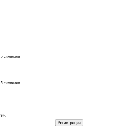
 15 символов
 15 символов
те.