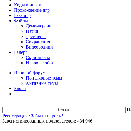
Коды к играм
Прохождение игр
База игр
Файлы
Демо-версии
Патчи
Трейнеры
Сохранения
Видеоролики
Галеря
Скриншоты
Игровые обои
Игровой форум
Популярные темы
Активные темы
Блоги
Логин
П
Регистрация
/
Забыли пароль?
Зарегистрированных пользователей: 434.946