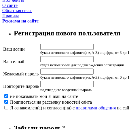
RSS ленты
О сайте
Обратная связь
Правила
Реклама на сайте
Регистрация нового пользователя
Ваш логин
буквы латинского алфавита(a-z, A-Z) и цифры, от 3 до
Ваш e-mail
будет использован для подтверждения регистрации
Желаемый пароль
буквы латинского алфавита(a-z, A-Z) и цифры, от 6 до
Повторите пароль
подтвердите введенный пароль
не показывать мой E-mail на сайте
Подписаться на рассылку новостей сайта
Я ознакомлен(а) и согласен(на) с
правилами общения
на сай
Забыли пароль?