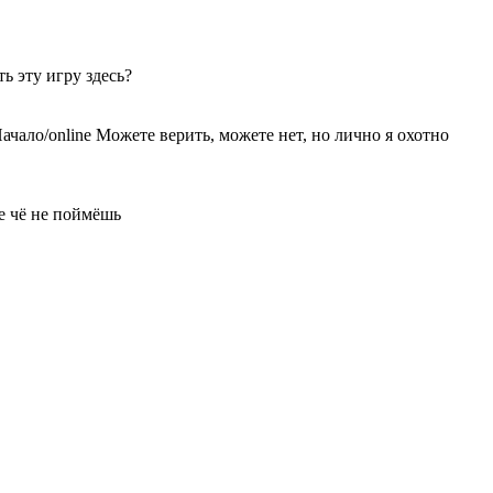
ь эту игру здесь?
online Можете верить, можете нет, но лично я охотно
не чё не поймёшь