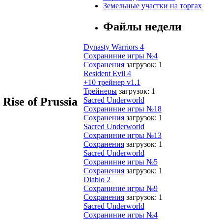
Земельные участки на торгах
Файлы недели
Dynasty Warriors 4
Сохраниние игры №4
Сохранения
загрузок: 1
Resident Evil 4
+10 трейнер v1.1
Трейнеры
загрузок: 1
Rise of Prussia
Sacred Underworld
Сохраниние игры №18
Сохранения
загрузок: 1
Sacred Underworld
Сохраниние игры №13
Сохранения
загрузок: 1
Sacred Underworld
Сохраниние игры №5
Сохранения
загрузок: 1
Diablo 2
Сохраниние игры №9
Сохранения
загрузок: 1
Sacred Underworld
Сохраниние игры №4