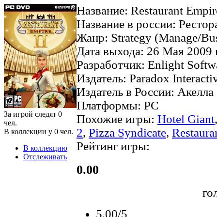
Название: Restaurant Empir
Название в россии: Рестор
Жанр: Strategy (Manage/Busi
Дата выхода: 26 Мая 2009 
Разработчик: Enlight Softw
Издатель: Paradox Interacti
Издатель в России: Акелла
Платформы: PC
За игрой следят
0
Похожие игры:
Hotel Giant
чел.
2
,
Pizza Syndicate
,
Restaura
В коллекции у
0
чел.
Рейтинг игры:
В коллекцию
Отслеживать
0.00
го
5.00/5