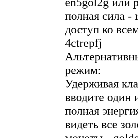
en5gol2g или 
полная сила - 
доступ ко все
4ctrepfj
Альтернативн
режим:
Удерживая кла
вводите один и
полная энергия
видеть все зо
монеты - gold