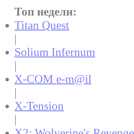
Топ недели:
Titan Quest
|
Solium Infernum
|
X-COM e-m@il
|
X-Tension
|
X2: Wolverine's Revenge