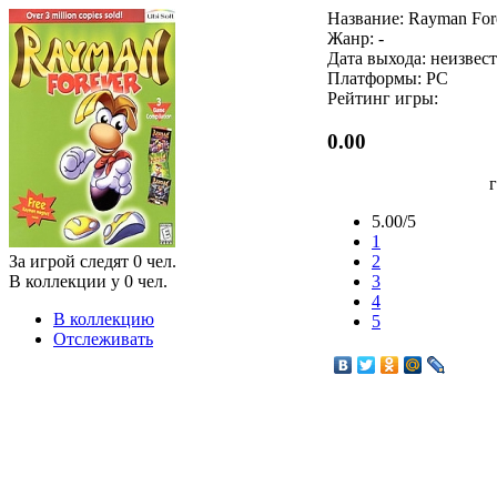
Название: Rayman For
Жанр: -
Дата выхода: неизвес
Платформы: PC
Рейтинг игры:
0.00
5.00/5
1
За игрой следят
0
чел.
2
В коллекции у
0
чел.
3
4
В коллекцию
5
Отслеживать