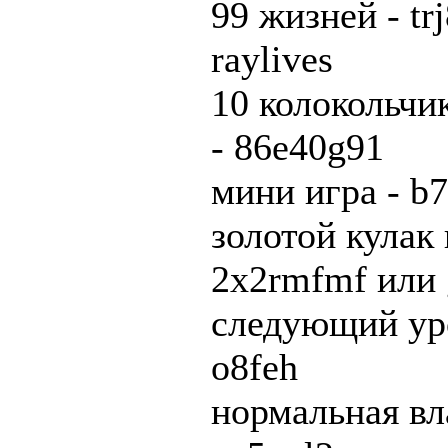
99 жизней - tr
raylives
10 колокольчи
- 86e40g91
мини игра - b
золотой кулак 
2x2rmfmf или g
следующий ур
o8feh
нормальная вл