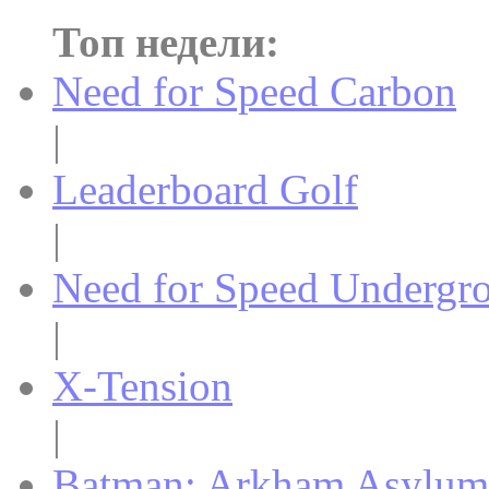
Топ недели:
Need for Speed Carbon
|
Leaderboard Golf
|
Need for Speed Undergr
|
X-Tension
|
Batman: Arkham Asylum