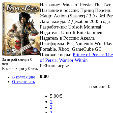
Название: Prince of Persia: The Two
Название в россии: Принц Персии:
Жанр: Action (Slasher) / 3D / 3rd Pe
Дата выхода: 2 Декабря 2005 года
Разработчик: Ubisoft Montreal
Издатель: Ubisoft Entertainment
Издатель в России: Акелла
Платформы: PC, Nintendo Wii, PlaySt
Portable, Xbox, GameCube GC
Похожие игры:
Prince of Persia: Th
За игрой следят
0
of Persia: Warrior Within
чел.
Рейтинг игры:
В коллекции у
0
чел.
0.00
В коллекцию
Отслеживать
голосов:
0
5.00/5
1
2
3