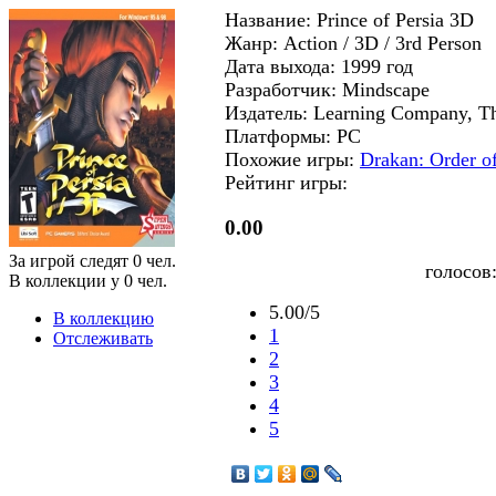
Название: Prince of Persia 3D
Жанр: Action / 3D / 3rd Person
Дата выхода: 1999 год
Разработчик: Mindscape
Издатель: Learning Company, T
Платформы: PC
Похожие игры:
Drakan: Order o
Рейтинг игры:
0.00
За игрой следят
0
чел.
голосов
В коллекции у
0
чел.
5.00/5
В коллекцию
1
Отслеживать
2
3
4
5