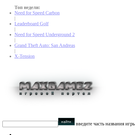
Топ недели:
Need for Speed Carbon
|
Leaderboard Golf
|
Need for Speed Underground 2
|
Grand Theft Auto: San Andreas
|
X-Tension
введите часть названия игр