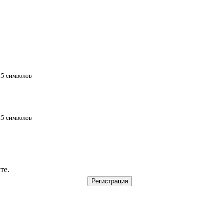
 15 символов
 15 символов
те.