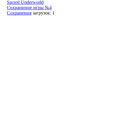
Sacred Underworld
Сохраниние игры №4
Сохранения
загрузок: 1