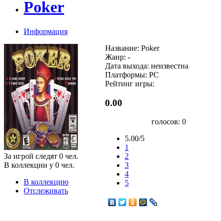
Poker
Информация
Название: Poker
Жанр: -
Дата выхода: неизвестна
Платформы: PC
Рейтинг игры:
0.00
голосов:
0
5.00/5
1
За игрой следят
0
чел.
2
В коллекции у
0
чел.
3
4
В коллекцию
5
Отслеживать