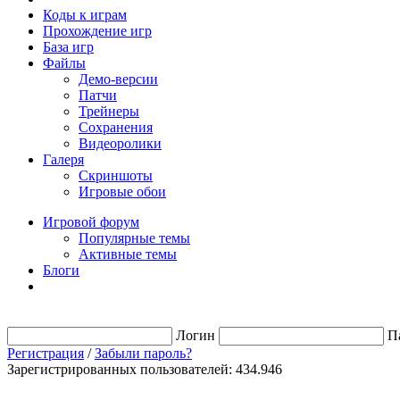
Коды к играм
Прохождение игр
База игр
Файлы
Демо-версии
Патчи
Трейнеры
Сохранения
Видеоролики
Галеря
Скриншоты
Игровые обои
Игровой форум
Популярные темы
Активные темы
Блоги
Логин
П
Регистрация
/
Забыли пароль?
Зарегистрированных пользователей: 434.946