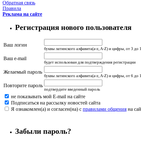
Обратная связь
Правила
Реклама на сайте
Регистрация нового пользователя
Ваш логин
буквы латинского алфавита(a-z, A-Z) и цифры, от 3 до
Ваш e-mail
будет использован для подтверждения регистрации
Желаемый пароль
буквы латинского алфавита(a-z, A-Z) и цифры, от 6 до
Повторите пароль
подтвердите введенный пароль
не показывать мой E-mail на сайте
Подписаться на рассылку новостей сайта
Я ознакомлен(а) и согласен(на) с
правилами общения
на сай
Забыли пароль?