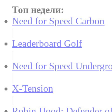
Топ недели:
Need for Speed Carbon
|
Leaderboard Golf
|
Need for Speed Undergr
|
X-Tension
|
Robin Hood: Defender o