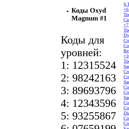
S.
Коды Oxyd
+6
Тр
Magnum #1
Са
+7
Тр
Dy
Коды для
Со
Со
уровней:
Re
+1
Тр
1: 12315524
Sa
Со
2: 98242163
Со
Sa
3: 89693796
Со
Со
Sa
4: 12343596
Со
Со
5: 93255867
Di
Со
Со
6: 07659199
Sa