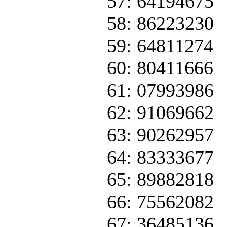
57: 64194675
58: 86223230
59: 64811274
60: 80411666
61: 07993986
62: 91069662
63: 90262957
64: 83333677
65: 89882818
66: 75562082
67: 36485136