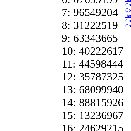
Со
7: 96549204
Со
Sa
Со
8: 31222519
Со
9: 63343665
10: 40222617
11: 44598444
12: 35787325
13: 68099940
14: 88815926
15: 13236967
16: 24629215