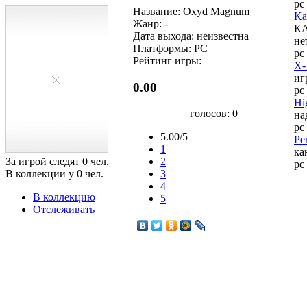
pc
Название: Oxyd Magnum
Ka
Жанр: -
КА
Дата выхода: неизвестна
не
Платформы: PC
pc
Рейтинг игры:
X-
иг
0.00
pc
Hi
голосов:
0
на
pc
5.00/5
Pe
1
ка
За игрой следят
0
чел.
2
pc
В коллекции у
0
чел.
3
4
В коллекцию
5
Отслеживать