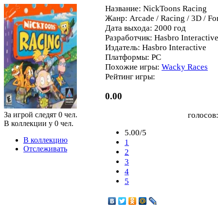
Название: NickToons Racing
Жанр: Arcade / Racing / 3D / Fo
Дата выхода: 2000 год
Разработчик: Hasbro Interactiv
Издатель: Hasbro Interactive
Платформы: PC
Похожие игры:
Wacky Races
Рейтинг игры:
0.00
За игрой следят
0
чел.
голосов
В коллекции у
0
чел.
5.00/5
В коллекцию
1
Отслеживать
2
3
4
5