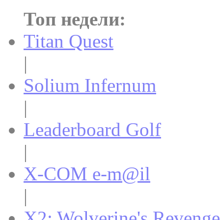
Топ недели:
Titan Quest
|
Solium Infernum
|
Leaderboard Golf
|
X-COM e-m@il
|
X2: Wolverine's Revenge