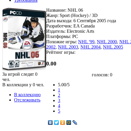
Требования
Название: NHL 06
Жанр: Sport (Hockey) / 3D
Дата выхода: 6 Сентября 2005 года
Разработчик: EA Canada
Издатель: Electronic Arts
Платформы: PC
Похожие игры:
NHL '99
,
NHL 2000
,
NHL 
2002
,
NHL 2003
,
NHL 2004
,
NHL 2005
Рейтинг игры:
0.00
За игрой следят
0
голосов:
0
чел.
В коллекции у
0
чел.
5.00/5
1
В коллекцию
2
Отслеживать
3
4
5