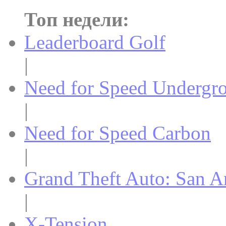
Топ недели:
Leaderboard Golf
|
Need for Speed Undergr
|
Need for Speed Carbon
|
Grand Theft Auto: San A
|
X-Tension