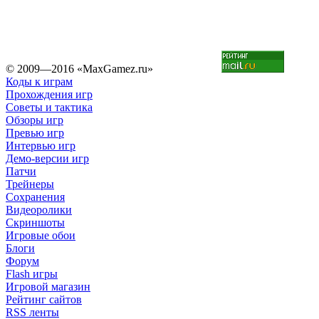
© 2009—2016 «MaxGamez.ru»
Коды к играм
Прохождения игр
Советы и тактика
Обзоры игр
Превью игр
Интервью игр
Демо-версии игр
Патчи
Трейнеры
Сохранения
Видеоролики
Скриншоты
Игровые обои
Блоги
Форум
Flash игры
Игровой магазин
Рейтинг сайтов
RSS ленты