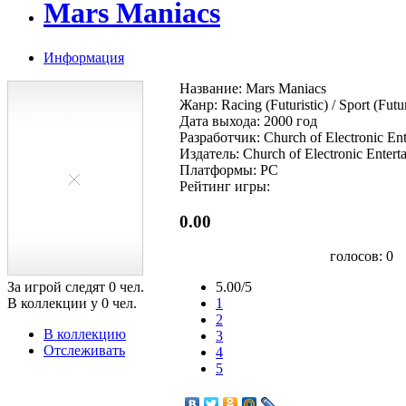
Mars Maniacs
Информация
Название: Mars Maniacs
Жанр: Racing (Futuristic) / Sport (Futur
Дата выхода: 2000 год
Разработчик: Church of Electronic Ent
Издатель: Church of Electronic Entert
Платформы: PC
Рейтинг игры:
0.00
голосов:
0
За игрой следят
0
чел.
5.00/5
В коллекции у
0
чел.
1
2
В коллекцию
3
Отслеживать
4
5