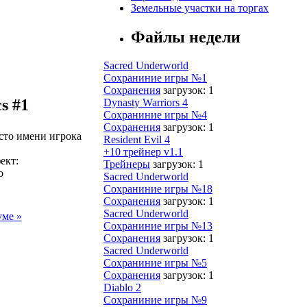
Земельные участки на торгах
Файлы недели
Sacred Underworld
Сохраниние игры №1
Сохранения
загрузок: 1
s #1
Dynasty Warriors 4
Сохраниние игры №4
Сохранения
загрузок: 1
сто имени игрока
Resident Evil 4
+10 трейнер v1.1
ект:
Трейнеры
загрузок: 1
о
Sacred Underworld
Сохраниние игры №18
Сохранения
загрузок: 1
Sacred Underworld
уме »
Сохраниние игры №13
Сохранения
загрузок: 1
Sacred Underworld
Сохраниние игры №5
Сохранения
загрузок: 1
Diablo 2
Сохраниние игры №9