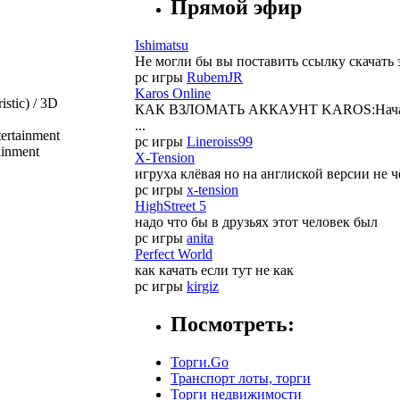
Прямой эфир
Ishimatsu
Не могли бы вы поставить ссылку скачать э
pc игры
RubemJR
Karos Online
istic) / 3D
КАК ВЗЛОМАТЬ АККАУНТ KAROS:Начало/on
...
ertainment
pc игры
Lineroiss99
ainment
X-Tension
игруха клёвая но на англиской версии не 
pc игры
x-tension
HighStreet 5
надо что бы в друзьях этот человек был
pc игры
anita
Perfect World
как качать если тут не как
pc игры
kirgiz
Посмотреть:
Торги.Go
Транспорт лоты, торги
Торги недвижимости