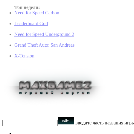
Топ недели:
Need for Speed Carbon
|
Leaderboard Golf
|
Need for Speed Underground 2
|
Grand Theft Auto: San Andreas
|
X-Tension
введите часть названия игр