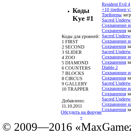
Resident Evil 4
Коды
+10 трейнер v
Трейнеры
загр
Kye #1
Sacred Underw
Сохраниние 
Сохранения
з
Sacred Underw
Коды для уровней:
Сохраниние 
1 FIRST
Сохранения
з
2 SECOND
Sacred Underw
3 SLIDER
Сохраниние 
4 ZOO
Сохранения
з
5 DIAMOND
Diablo 2
6 COUNTERS
Сохраниние 
7 BLOCKS
Сохранения
з
8 CIRCUS
Sacred Underw
9 GALLERY
Сохраниние 
10 TRAPPER
Сохранения
з
Sacred Underw
Добавлено:
Сохраниние 
11.10.2011
Сохранения
з
Обсудить на форуме
»
© 2009—2016 «MaxGamez