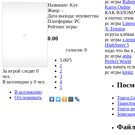
pc игры
Rube
Название: Kye
Karos Online
Жанр: -
КАК ВЗЛОМАТЬ
Дата выхода: неизвестна
я охотно этим .
Платформы: PC
pc игры
Linero
Рейтинг игры:
X-Tension
игруха клёвая
0.00
pc игры
x-tens
HighStreet 5
голосов:
0
надо что бы в
pc игры
anita
5.00/5
Perfect World
1
как качать есл
За игрой следят
0
2
pc игры
kirgiz
чел.
3
В коллекции у
0
чел.
4
Посм
5
В коллекцию
Отслеживать
Торги.G
Транспор
Торги н
Земельны
Файл