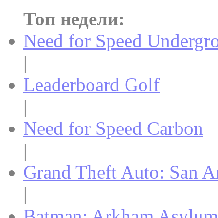
Топ недели:
Need for Speed Undergr
|
Leaderboard Golf
|
Need for Speed Carbon
|
Grand Theft Auto: San A
|
Batman: Arkham Asylum