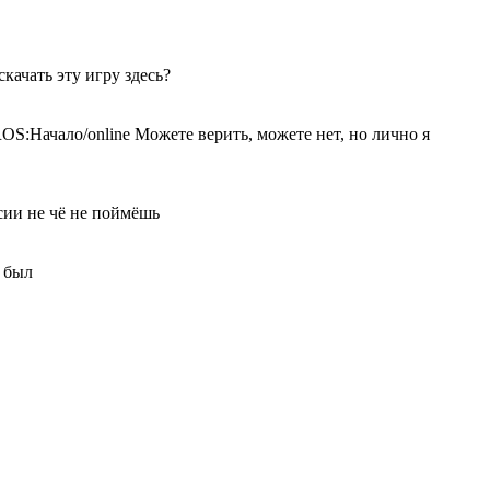
качать эту игру здесь?
чало/online Можете верить, можете нет, но лично я
сии не чё не поймёшь
к был