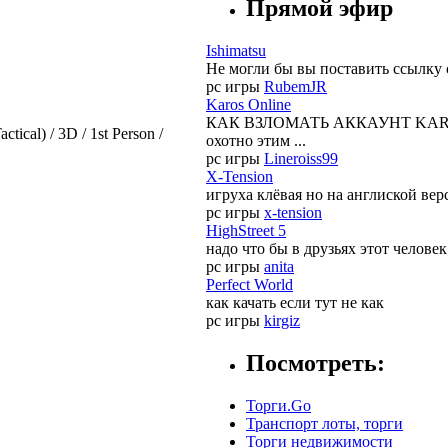
Прямой эфир
Ishimatsu
Не могли бы вы поставить ссылку с
pc игры
RubemJR
Karos Online
КАК ВЗЛОМАТЬ АККАУНТ KAROS:На
ctical) / 3D / 1st Person /
охотно этим ...
pc игры
Lineroiss99
X-Tension
игруха клёвая но на англиской вер
pc игры
x-tension
HighStreet 5
надо что бы в друзьях этот челове
pc игры
anita
Perfect World
как качать если тут не как
pc игры
kirgiz
Посмотреть:
Торги.Go
Транспорт лоты, торги
Торги недвижимости