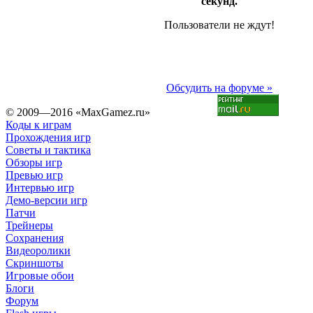
секунд.
Пользователи не ждут!
Обсудить на форуме »
© 2009—2016 «MaxGamez.ru»
Коды к играм
Прохождения игр
Советы и тактика
Обзоры игр
Превью игр
Интервью игр
Демо-версии игр
Патчи
Трейнеры
Сохранения
Видеоролики
Скриншоты
Игровые обои
Блоги
Форум