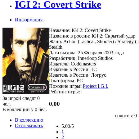
IGI 2: Covert Strike
Информация
Название: IGI 2: Covert Strike
Название в россии: IGI 2: Скрытый удар
Жанр: Action (Tactical, Shooter) / Strategy (Ta
Stealth
Дата выхода: 25 Февраля 2003 года
Разработчик: Innerloop Studios
Издатель: Codemasters
Издатель в России: 1C
Издатель в России: Логрус
Платформы: PC
Похожие игры:
Project I.G.I.
Рейтинг игры:
За игрой следят
0
0.00
чел.
В коллекции у
0
чел.
голосов:
0
В коллекцию
Отслеживать
5.00/5
1
2