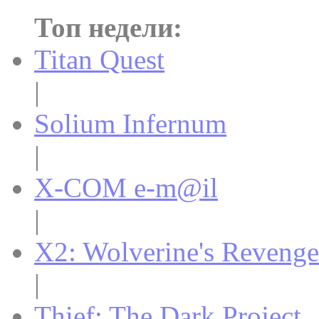
Топ недели:
Titan Quest
|
Solium Infernum
|
X-COM e-m@il
|
X2: Wolverine's Revenge
|
Thief: The Dark Project