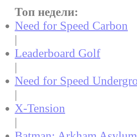
Топ недели:
Need for Speed Carbon
|
Leaderboard Golf
|
Need for Speed Undergr
|
X-Tension
|
Batman: Arkham Asylum