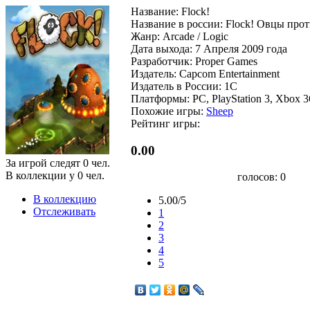
Название: Flock!
Название в россии: Flock! Овцы пр
Жанр: Arcade / Logic
Дата выхода: 7 Апреля 2009 года
Разработчик: Proper Games
Издатель: Capcom Entertainment
Издатель в России: 1C
Платформы: PC, PlayStation 3, Xbox 3
Похожие игры:
Sheep
Рейтинг игры:
0.00
За игрой следят
0
чел.
В коллекции у
0
чел.
голосов:
0
В коллекцию
5.00/5
Отслеживать
1
2
3
4
5