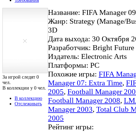
Требования
Название: FIFA Manager 09
Жанр: Strategy (Manage/Busi
3D
Дата выхода: 30 Октября 2
Разработчик: Bright Future
Издатель: Electronic Arts
Платформы: PC
Похожие игры:
FIFA Manag
За игрой следят
0
Manager 07: Extra Time
,
FI
чел.
В коллекции у
0
чел.
2005
,
Football Manager 20
В коллекцию
Football Manager 2008
,
LMA
Отслеживать
Manager 2003
,
Total Club 
2005
Рейтинг игры: