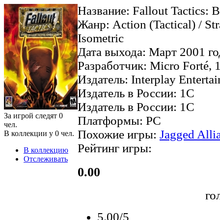
Название: Fallout Tactics: B
Жанр: Action (Tactical) / Str
Isometric
Дата выхода: Март 2001 го
Разработчик: Micro Forté, 
Издатель: Interplay Enterta
Издатель в России: 1C
Издатель в России: 1C
За игрой следят
0
Платформы: PC
чел.
Похожие игры:
Jagged Alli
В коллекции у
0
чел.
Рейтинг игры:
В коллекцию
Отслеживать
0.00
го
5.00/5