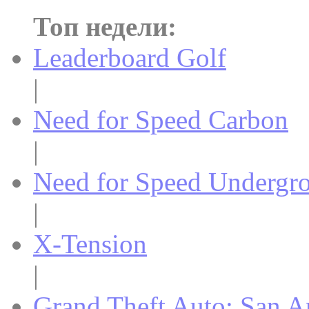
Топ недели:
Leaderboard Golf
|
Need for Speed Carbon
|
Need for Speed Undergr
|
X-Tension
|
Grand Theft Auto: San A