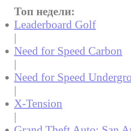
Топ недели:
Leaderboard Golf
|
Need for Speed Carbon
|
Need for Speed Undergr
|
X-Tension
|
Grand Theft Auto: San A