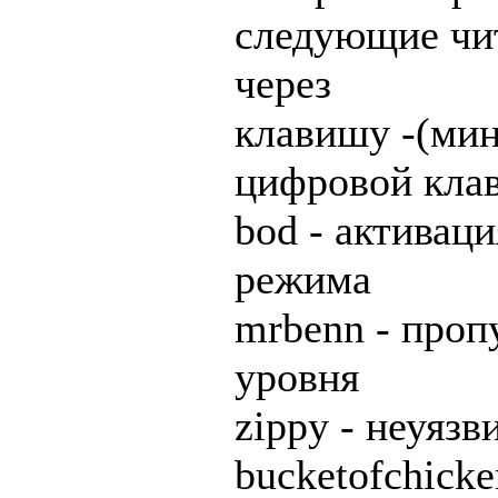
следующие чи
через
клавишу -(мин
цифровой клав
bod - активаци
режима
mrbenn - проп
уровня
zippy - неуязв
bucketofchicke