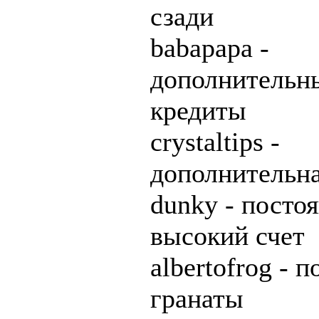
сзади
babapapa -
дополнительн
кредиты
crystaltips -
дополнительн
dunky - посто
высокий счет
albertofrog - 
гранаты