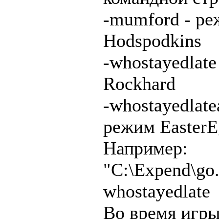
-mumford - р
Hodspodkins
-whostayedlate
Rockhard
-whostayedlate
режим EasterE
Например:
"C:\Expend\go.
whostayedlate
Во время игры