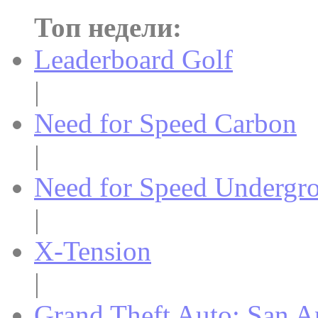
Топ недели:
Leaderboard Golf
|
Need for Speed Carbon
|
Need for Speed Undergr
|
X-Tension
|
Grand Theft Auto: San A