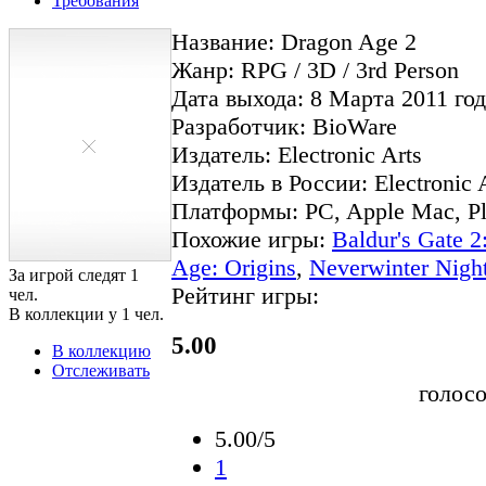
Требования
Название: Dragon Age 2
Жанр: RPG / 3D / 3rd Person
Дата выхода: 8 Марта 2011 год
Разработчик: BioWare
Издатель: Electronic Arts
Издатель в России: Electronic 
Платформы: PC, Apple Mac, Pl
Похожие игры:
Baldur's Gate 
Age: Origins
,
Neverwinter Nigh
За игрой следят
1
Рейтинг игры:
чел.
В коллекции у
1
чел.
5.00
В коллекцию
Отслеживать
голос
5.00/5
1