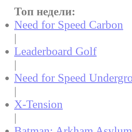
Топ недели:
Need for Speed Carbon
|
Leaderboard Golf
|
Need for Speed Undergr
|
X-Tension
|
Batman: Arkham Asylum