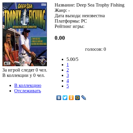
Название: Deep Sea Trophy Fishing
Жанр: -
Дата выхода: неизвестна
Платформы: PC
Рейтинг игры:
0.00
голосов:
0
5.00/5
1
За игрой следят
0
чел.
2
В коллекции у
0
чел.
3
4
В коллекцию
5
Отслеживать