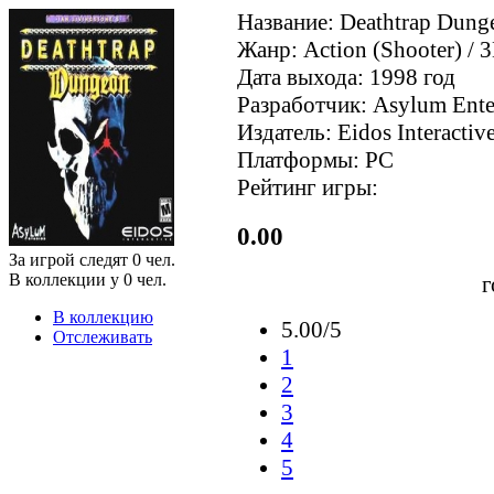
Название: Deathtrap Dung
Жанр: Action (Shooter) / 3
Дата выхода: 1998 год
Разработчик: Asylum Ente
Издатель: Eidos Interactiv
Платформы: PC
Рейтинг игры:
0.00
За игрой следят
0
чел.
В коллекции у
0
чел.
г
В коллекцию
5.00/5
Отслеживать
1
2
3
4
5