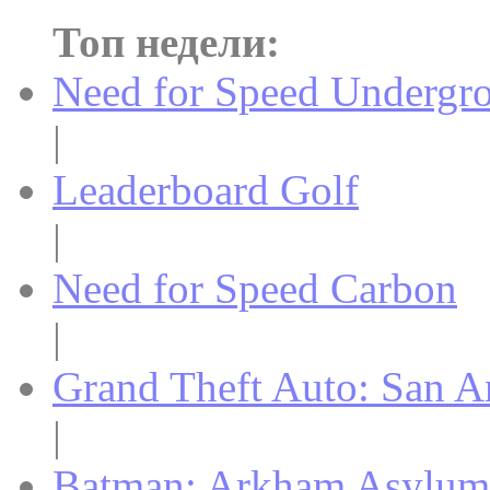
Топ недели:
Need for Speed Undergr
|
Leaderboard Golf
|
Need for Speed Carbon
|
Grand Theft Auto: San A
|
Batman: Arkham Asylum