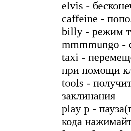
elvis - бескон
caffeine - поп
billy - режим 
mmmmungo - с
taxi - переме
при помощи кл
tools - получи
заклинания
play p - пауза
кода нажимай