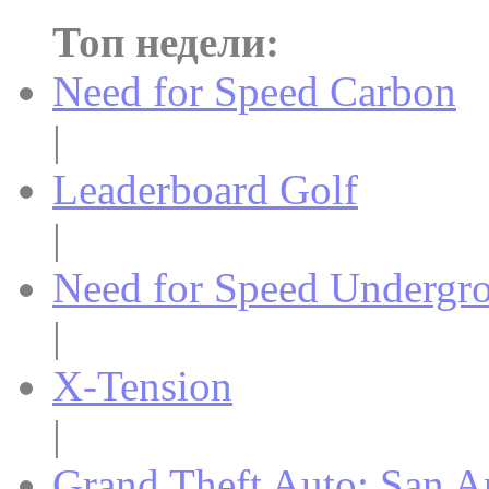
Топ недели:
Need for Speed Carbon
|
Leaderboard Golf
|
Need for Speed Undergr
|
X-Tension
|
Grand Theft Auto: San A