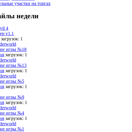
ельные участки на торгах
йлы недели
vil 4
ер v1.1
загрузок: 1
derworld
ие игры №18
ия
загрузок: 1
derworld
ие игры №13
ия
загрузок: 1
derworld
ие игры №5
ия
загрузок: 1
ие игры №9
ия
загрузок: 1
derworld
ие игры №4
ия
загрузок: 1
derworld
ие игры №1