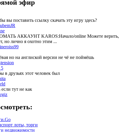
ямой эфир
бы вы поставить ссылку скачать эту игру здесь?
ubemJR
ine
МАТЬ АККАУНТ KAROS:Начало/online Можете верить,
, но лично я охотно этим ...
ineroiss99
ёвая но на англиской версии не чё не поймёшь
-tension
 5
бы в друзьях этот человек был
nita
rld
 если тут не как
irgiz
смотреть:
ги.Go
нспорт лоты, торги
ги недвижимости