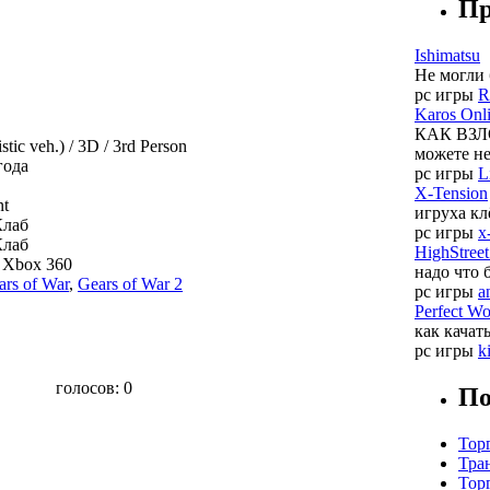
Пр
Ishimatsu
Не могли 
pc игры
R
Karos Onl
КАК ВЗЛО
stic veh.) / 3D / 3rd Person
можете нет
года
pc игры
L
X-Tension
nt
игруха кл
Клаб
pc игры
x
Клаб
HighStreet
, Xbox 360
надо что 
ars of War
,
Gears of War 2
pc игры
a
Perfect Wo
как качать
pc игры
k
голосов:
0
По
Тор
Тра
Тор