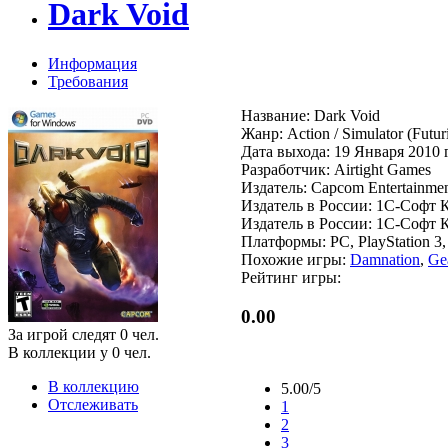
Dark Void
Информация
Требования
Название: Dark Void
Жанр: Action / Simulator (Futuri
Дата выхода: 19 Января 2010 
Разработчик: Airtight Games
Издатель: Capcom Entertainme
Издатель в России: 1C-Софт 
Издатель в России: 1C-Софт 
Платформы: PC, PlayStation 3
Похожие игры:
Damnation
,
Ge
Рейтинг игры:
0.00
За игрой следят
0
чел.
В коллекции у
0
чел.
В коллекцию
5.00/5
Отслеживать
1
2
3