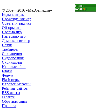
© 2009—2016 «MaxGamez.ru»
Коды к играм
Прохождения игр
Советы и тактика
Обзоры игр
Превью игр
Интервью игр
Демо-версии игр
Патчи
Трейнеры
Сохранения
Видеоролики
Скриншоты
Игровые обои
Блоги
Форум
Flash игры
Игровой магазин
Рейтинг сайтов
RSS ленты
О сайте
Обратная связь
Правила