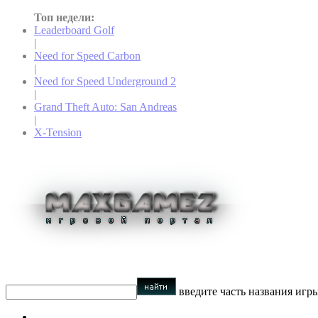
Топ недели:
Leaderboard Golf
|
Need for Speed Carbon
|
Need for Speed Underground 2
|
Grand Theft Auto: San Andreas
|
X-Tension
введите часть названия игр