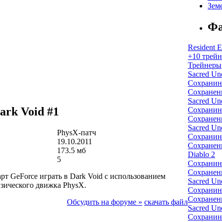
Зем
Фа
Resident E
+10 трейн
Трейнеры
Sacred Un
Сохранин
Сохранен
Sacred Un
ark Void #1
Сохранин
Сохранен
Sacred Un
PhysX-патч
Сохранин
19.10.2011
Сохранен
173.5 мб
Diablo 2
5
Сохранин
Сохранен
рт GeForce играть в Dark Void с использованием
Sacred Un
зического движка PhysX.
Сохранин
Сохранен
Обсудить на форуме »
скачать файл
Sacred Un
Сохранин