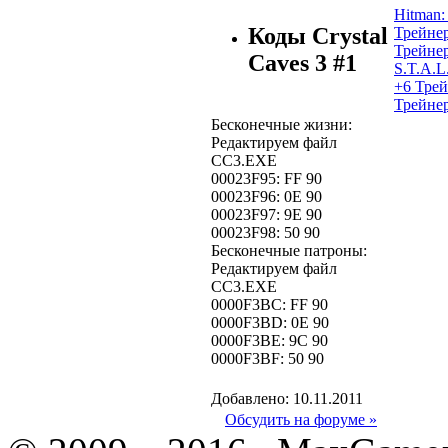
Hitman:
Коды Crystal
Трейнер
Трейне
Caves 3 #1
S.T.A.L
+6 Трей
Трейне
Бесконечные жизни:
Редактируем файл
CC3.EXE
00023F95: FF 90
00023F96: 0E 90
00023F97: 9E 90
00023F98: 50 90
Бесконечные патроны:
Редактируем файл
CC3.EXE
0000F3BC: FF 90
0000F3BD: 0E 90
0000F3BE: 9C 90
0000F3BF: 50 90
Добавлено: 10.11.2011
Обсудить на форуме »