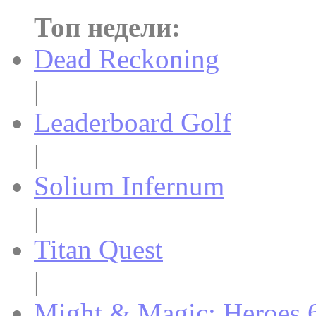
Топ недели:
Dead Reckoning
|
Leaderboard Golf
|
Solium Infernum
|
Titan Quest
|
Might & Magic: Heroes 