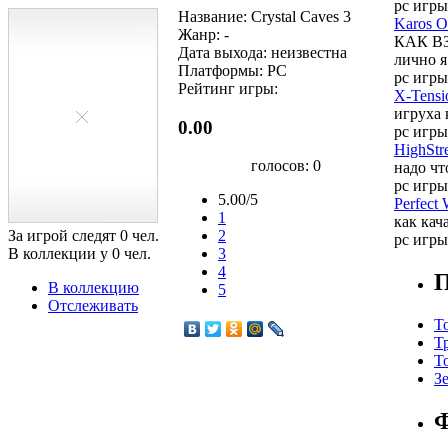
pc игры
Название: Crystal Caves 3
Karos O
Жанр: -
КАК ВЗ
Дата выхода: неизвестна
лично я
Платформы: PC
pc игры
Рейтинг игры:
X-Tensi
игруха 
0.00
pc игры
HighStre
голосов:
0
надо чт
pc игры
5.00/5
Perfect 
1
как кач
За игрой следят
0
чел.
2
pc игры
В коллекции у
0
чел.
3
4
П
В коллекцию
5
Отслеживать
Т
Т
Т
З
Ф