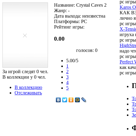
pc игры
Название: Crystal Caves 2
Karos O
Жанр: -
КАК ВЗ
Дата выхода: неизвестна
лично я
Платформы: PC
pc игры
Рейтинг игры:
X-Tensi
игруха 
0.00
pc игры
HighStre
голосов:
0
надо чт
pc игры
5.00/5
Perfect 
1
как кач
За игрой следят
0
чел.
2
pc игры
В коллекции у
0
чел.
3
4
П
В коллекцию
5
Отслеживать
Т
Т
Т
З
Ф