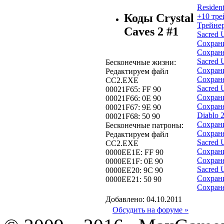
Resident
Коды Crystal
+10 тре
Трейне
Caves 2 #1
Sacred 
Сохран
Сохран
Sacred 
Бесконечные жизни:
Сохран
Редактируем файл
Сохран
CC2.EXE
Sacred 
00021F65: FF 90
Сохран
00021F66: 0E 90
Сохран
00021F67: 9E 90
Diablo 
00021F68: 50 90
Сохран
Бесконечные патроны:
Сохран
Редактируем файл
Sacred 
CC2.EXE
Сохран
0000EE1E: FF 90
Сохран
0000EE1F: 0E 90
Sacred 
0000EE20: 9C 90
Сохран
0000EE21: 50 90
Сохран
Добавлено: 04.10.2011
Обсудить на форуме »