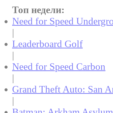
Топ недели:
Need for Speed Undergr
|
Leaderboard Golf
|
Need for Speed Carbon
|
Grand Theft Auto: San A
|
Batman: Arkham Asylum