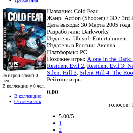
Требования
Название: Cold Fear
Жанр: Action (Shooter) / 3D / 3rd 
Дата выхода: 30 Марта 2005 года
Разработчик: Darkworks
Издатель: Ubisoft Entertainment
Издатель в России: Акелла
Платформы: PC
Похожие игры:
Alone in the Dark
Resident Evil 2
,
Resident Evil 3: N
Silent Hill 3
,
Silent Hill 4: The Ro
За игрой следят
0
Рейтинг игры:
чел.
В коллекции у
0
чел.
0.00
В коллекцию
Отслеживать
голосов:
5.00/5
1
2