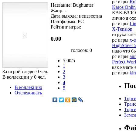
pc игры
Ru
Название: Bughunter
Karos Onlin
Жанр: -
КАК ВЗЛОМ
Дата выхода: неизвестна
лично я охо
Платформы: PC
pc игры
Lin
Рейтинг игры:
X-Tension
игруха клё
0.00
pc игры
x-t
HighStreet 
голосов:
0
надо что бы
pc игры
ani
5.00/5
Perfect Wor
1
как качать 
За игрой следят
0
чел.
2
pc игры
kir
В коллекции у
0
чел.
3
4
Пос
В коллекцию
5
Отслеживать
Торг
Транс
Торг
Земел
Фа