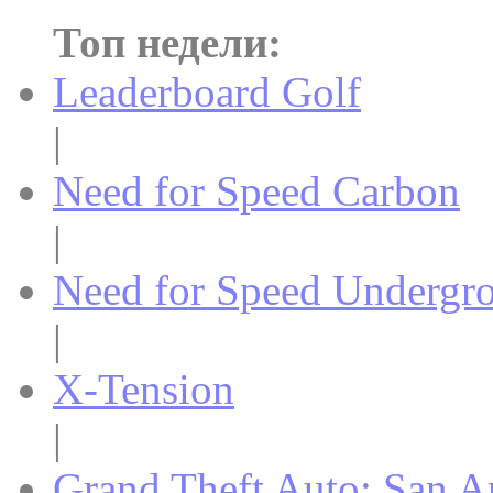
Топ недели:
Leaderboard Golf
|
Need for Speed Carbon
|
Need for Speed Undergr
|
X-Tension
|
Grand Theft Auto: San A